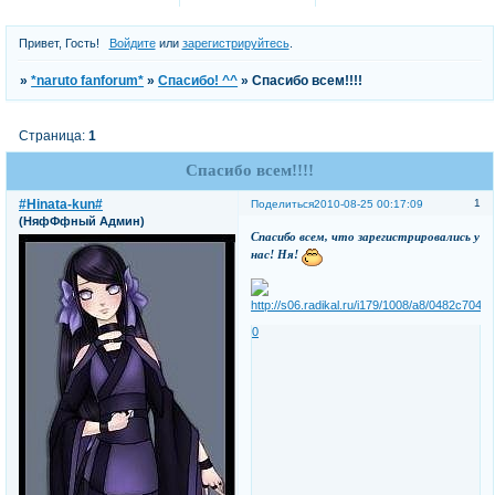
Привет, Гость!
Войдите
или
зарегистрируйтесь
.
»
*naruto fanforum*
»
Спасибо! ^^
»
Спасибо всем!!!!
Страница:
1
Спасибо всем!!!!
#Hinata-kun#
1
Поделиться
2010-08-25 00:17:09
(НяфФфный Админ)
Спасибо всем, что зарегистрировались у
нас! Ня!
0