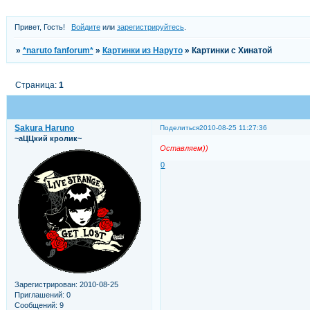
Привет, Гость!
Войдите
или
зарегистрируйтесь
.
»
*naruto fanforum*
»
Картинки из Наруто
»
Картинки с Хинатой
Страница:
1
Sakura Haruno
Поделиться
2010-08-25 11:27:36
~аЦЦкий кролик~
Оставляем))
0
Зарегистрирован
: 2010-08-25
Приглашений:
0
Сообщений:
9